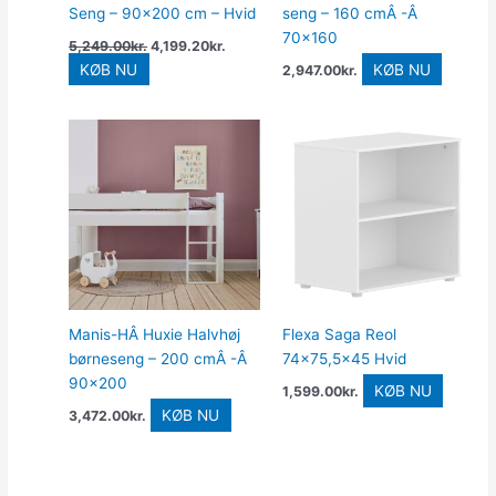
Seng – 90×200 cm – Hvid
seng – 160 cmÂ -Â
70×160
5,249.00
kr.
4,199.20
kr.
KØB NU
KØB NU
2,947.00
kr.
Manis-HÂ Huxie Halvhøj
Flexa Saga Reol
børneseng – 200 cmÂ -Â
74×75,5×45 Hvid
90×200
KØB NU
1,599.00
kr.
KØB NU
3,472.00
kr.