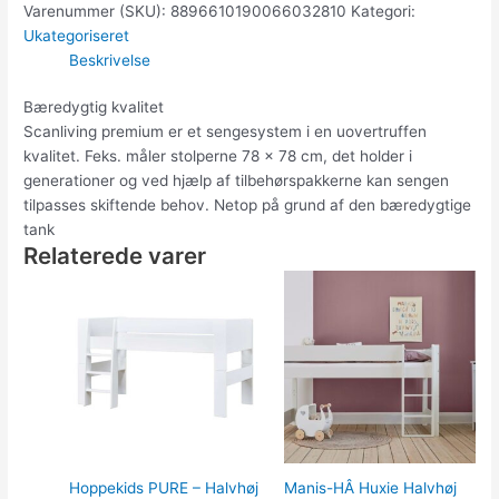
Varenummer (SKU):
8896610190066032810
Kategori:
Ukategoriseret
Beskrivelse
Bæredygtig kvalitet
Scanliving premium er et sengesystem i en uovertruffen
kvalitet. Feks. måler stolperne 78 x 78 cm, det holder i
generationer og ved hjælp af tilbehørspakkerne kan sengen
tilpasses skiftende behov. Netop på grund af den bæredygtige
tank
Relaterede varer
Den
Den
oprindelige
aktuelle
pris
pris
var:
er:
5,249.00kr..
4,199.20kr..
Hoppekids PURE – Halvhøj
Manis-HÂ Huxie Halvhøj