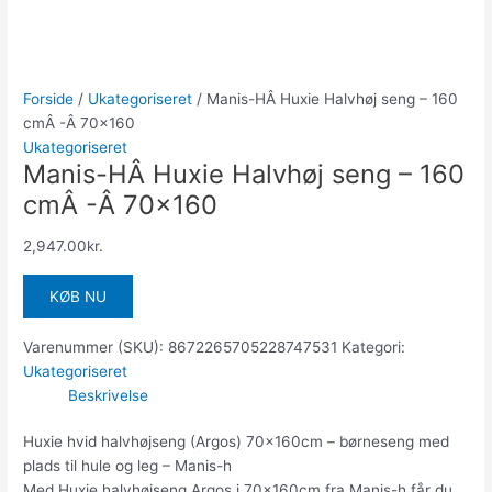
Forside
/
Ukategoriseret
/ Manis-HÂ Huxie Halvhøj seng – 160
cmÂ -Â 70×160
Ukategoriseret
Manis-HÂ Huxie Halvhøj seng – 160
cmÂ -Â 70×160
2,947.00
kr.
KØB NU
Varenummer (SKU):
8672265705228747531
Kategori:
Ukategoriseret
Beskrivelse
Huxie hvid halvhøjseng (Argos) 70x160cm – børneseng med
plads til hule og leg – Manis-h
Med Huxie halvhøjseng Argos i 70x160cm fra Manis-h får du