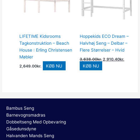
LIFETIME Kidsrooms
Hoppekids ECO Dream –
Tagkonstruktion – Beach
Halvhøj Seng – Delbar –
House : Erling Christensen
Flere Størrelser – Hvid
Møbler
3,638.00
kr.
2,910.40
kr.
KØB NU
KØB NU
2,649.00
kr.
Bambus Seng
Barnevognsmadras
Dobbeltseng Med Opbevaring
Gåsedunsdyne
Halvanden Mands Seng