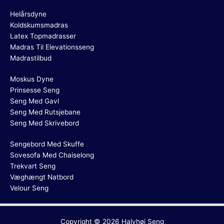
Helårsdyne
Koldskumsmadras
Latex Topmadrasser
Madras Til Elevationsseng
Madrastilbud
Moskus Dyne
Prinsesse Seng
Seng Med Gavl
Seng Med Rutsjebane
Seng Med Skrivebord
Sengebord Med Skuffe
Sovesofa Med Chaiselong
Trekvart Seng
Væghængt Natbord
Velour Seng
Copyright © 2026
Halvhøj Seng