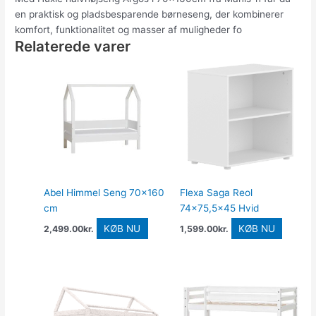
en praktisk og pladsbesparende børneseng, der kombinerer
komfort, funktionalitet og masser af muligheder fo
Relaterede varer
Abel Himmel Seng 70×160
Flexa Saga Reol
cm
74×75,5×45 Hvid
KØB NU
KØB NU
2,499.00
kr.
1,599.00
kr.
Den
Den
oprindelige
aktuelle
pris
pris
var:
er:
3,638.00kr..
2,910.40